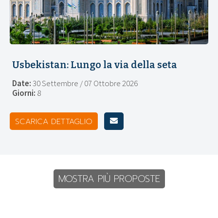
Usbekistan: Lungo la via della seta
Date:
30 Settembre / 07 Ottobre 2026
Giorni:
8
SCARICA DETTAGLIO
MOSTRA PIÙ PROPOSTE