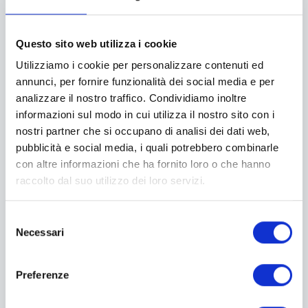
Questo sito web utilizza i cookie
Parma e Castello di Torrechiara
Utilizziamo i cookie per personalizzare contenuti ed
Date:
06 Settembre
annunci, per fornire funzionalità dei social media e per
Giorni:
1
analizzare il nostro traffico. Condividiamo inoltre
informazioni sul modo in cui utilizza il nostro sito con i
nostri partner che si occupano di analisi dei dati web,
SCARICA DETTAGLIO
pubblicità e social media, i quali potrebbero combinarle
con altre informazioni che ha fornito loro o che hanno
raccolto dal suo utilizzo dei loro servizi.
Selezione
Necessari
del
consenso
Preferenze