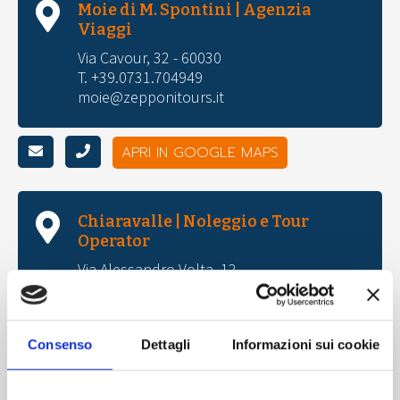
Moie di M. Spontini | Agenzia
Viaggi
Via Cavour, 32 - 60030
T. +39.0731.704949
moie@zepponitours.it
APRI IN GOOGLE MAPS
Chiaravalle | Noleggio e Tour
Operator
Via Alessandro Volta, 12
T. +39.071.741555
gruppi@zepponitours.it
noleggio@zepponitours.it
Consenso
Dettagli
Informazioni sui cookie
APRI IN GOOGLE MAPS