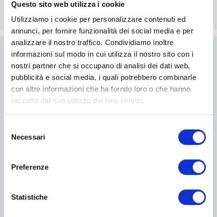
Questo sito web utilizza i cookie
Utilizziamo i cookie per personalizzare contenuti ed
annunci, per fornire funzionalità dei social media e per
analizzare il nostro traffico. Condividiamo inoltre
informazioni sul modo in cui utilizza il nostro sito con i
Scrivici
nostri partner che si occupano di analisi dei dati web,
pubblicità e social media, i quali potrebbero combinarle
Compila il modulo per essere
con altre informazioni che ha fornito loro o che hanno
ricontattato
raccolto dal suo utilizzo dei loro servizi.
Selezione
I campi contrassegnati con * sono obbligatori
Necessari
del
consenso
Preferenze
Statistiche