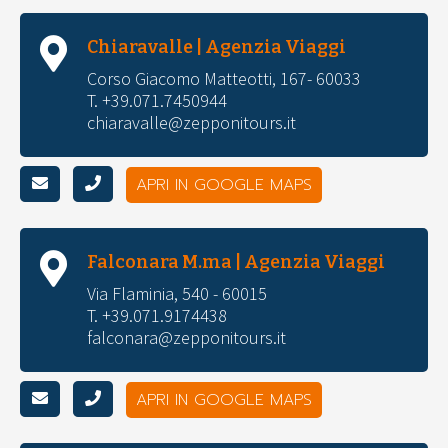
Chiaravalle | Agenzia Viaggi
Corso Giacomo Matteotti, 167- 60033
T. +39.071.7450944
chiaravalle@zepponitours.it
APRI IN GOOGLE MAPS
Falconara M.ma | Agenzia Viaggi
Via Flaminia, 540 - 60015
T. +39.071.9174438
falconara@zepponitours.it
APRI IN GOOGLE MAPS