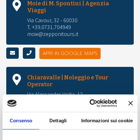
Moie di M. Spontini | Agenzia
Viaggi
Via Cavour, 32 - 60030
T. +39.0731.704949
moie@zepponitours.it
APRI IN GOOGLE MAPS
Chiaravalle | Noleggio e Tour
Operator
Via Alessandro Volta, 12
T. +39.071.741555
gruppi@zepponitours.it
noleggio@zepponitours.it
Consenso
Dettagli
Informazioni sui cookie
APRI IN GOOGLE MAPS