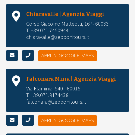
Chiaravalle | Agenzia Viaggi
Corso Giacomo Matteotti, 167- 60033
T. +39.071.7450944
chiaravalle@zepponitours.it
APRI IN GOOGLE MAPS
Falconara M.ma | Agenzia Viaggi
Via Flaminia, 540 - 60015
T. +39.071.9174438
falconara@zepponitours.it
APRI IN GOOGLE MAPS