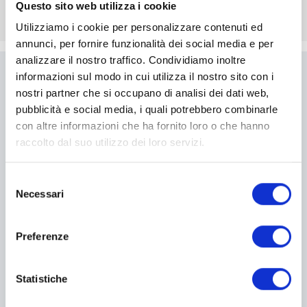
Questo sito web utilizza i cookie
Utilizziamo i cookie per personalizzare contenuti ed
annunci, per fornire funzionalità dei social media e per
analizzare il nostro traffico. Condividiamo inoltre
informazioni sul modo in cui utilizza il nostro sito con i
Scrivici
nostri partner che si occupano di analisi dei dati web,
pubblicità e social media, i quali potrebbero combinarle
Compila il modulo per essere
con altre informazioni che ha fornito loro o che hanno
ricontattato
raccolto dal suo utilizzo dei loro servizi.
Selezione
I campi contrassegnati con * sono obbligatori
Necessari
del
consenso
Preferenze
Statistiche