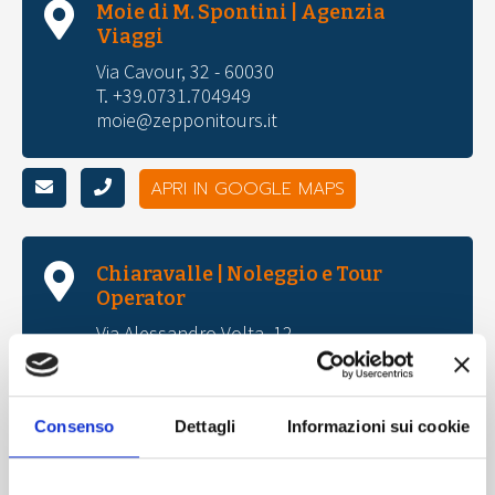
Moie di M. Spontini | Agenzia
Viaggi
Via Cavour, 32 - 60030
T. +39.0731.704949
moie@zepponitours.it
APRI IN GOOGLE MAPS
Chiaravalle | Noleggio e Tour
Operator
Via Alessandro Volta, 12
T. +39.071.741555
gruppi@zepponitours.it
noleggio@zepponitours.it
Consenso
Dettagli
Informazioni sui cookie
APRI IN GOOGLE MAPS