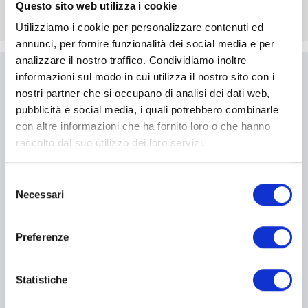
Questo sito web utilizza i cookie
Utilizziamo i cookie per personalizzare contenuti ed
annunci, per fornire funzionalità dei social media e per
analizzare il nostro traffico. Condividiamo inoltre
informazioni sul modo in cui utilizza il nostro sito con i
Scrivici
nostri partner che si occupano di analisi dei dati web,
pubblicità e social media, i quali potrebbero combinarle
Compila il modulo per essere
con altre informazioni che ha fornito loro o che hanno
ricontattato
raccolto dal suo utilizzo dei loro servizi.
Selezione
I campi contrassegnati con * sono obbligatori
Necessari
del
consenso
Preferenze
Statistiche