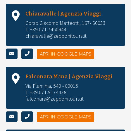
Chiaravalle | Agenzia Viaggi
Corso Giacomo Matteotti, 167- 60033
T. +39.071.7450944
chiaravalle@zepponitours.it
APRI IN GOOGLE MAPS
Falconara M.ma | Agenzia Viaggi
Via Flaminia, 540 - 60015
T. +39.071.9174438
falconara@zepponitours.it
APRI IN GOOGLE MAPS