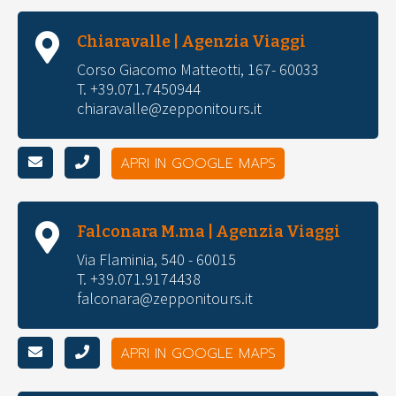
Chiaravalle | Agenzia Viaggi
Corso Giacomo Matteotti, 167- 60033
T. +39.071.7450944
chiaravalle@zepponitours.it
APRI IN GOOGLE MAPS
Falconara M.ma | Agenzia Viaggi
Via Flaminia, 540 - 60015
T. +39.071.9174438
falconara@zepponitours.it
APRI IN GOOGLE MAPS