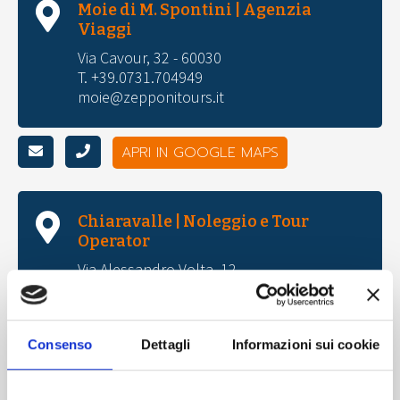
Moie di M. Spontini | Agenzia
Viaggi
Via Cavour, 32 - 60030
T. +39.0731.704949
moie@zepponitours.it
APRI IN GOOGLE MAPS
Chiaravalle | Noleggio e Tour
Operator
Via Alessandro Volta, 12
T. +39.071.741555
gruppi@zepponitours.it
noleggio@zepponitours.it
Consenso
Dettagli
Informazioni sui cookie
APRI IN GOOGLE MAPS