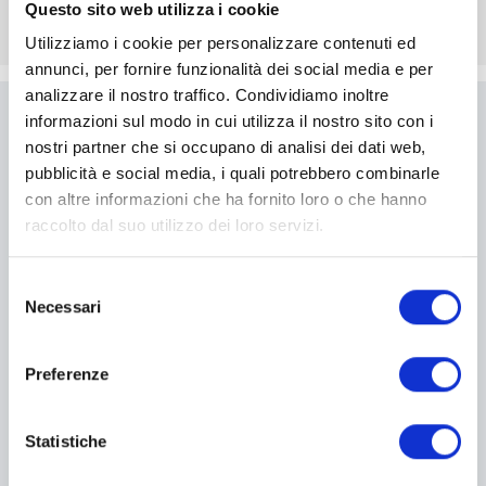
Questo sito web utilizza i cookie
Utilizziamo i cookie per personalizzare contenuti ed
annunci, per fornire funzionalità dei social media e per
analizzare il nostro traffico. Condividiamo inoltre
informazioni sul modo in cui utilizza il nostro sito con i
Scrivici
nostri partner che si occupano di analisi dei dati web,
pubblicità e social media, i quali potrebbero combinarle
Compila il modulo per essere
con altre informazioni che ha fornito loro o che hanno
ricontattato
raccolto dal suo utilizzo dei loro servizi.
Selezione
I campi contrassegnati con * sono obbligatori
Necessari
del
consenso
Preferenze
Statistiche