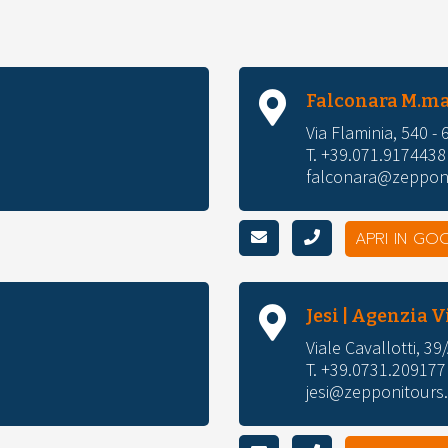
Falconara M.ma
Via Flaminia, 540 -
T. +39.071.9174438
falconara@zepponi
APRI IN GO
Jesi | Agenzia V
Viale Cavallotti, 39
T. +39.0731.209177
jesi@zepponitours.