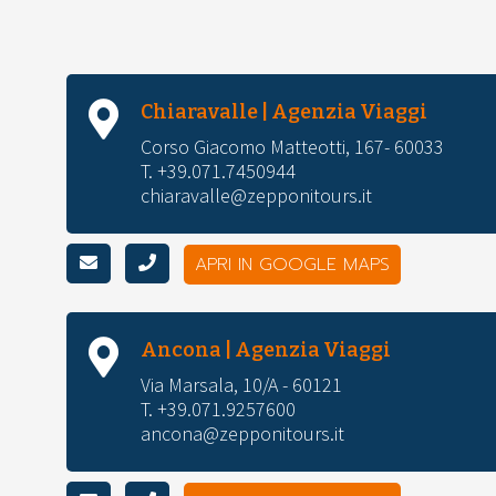
Chiaravalle | Agenzia Viaggi
Corso Giacomo Matteotti, 167- 60033
T. +39.071.7450944
chiaravalle@zepponitours.it
APRI IN GOOGLE MAPS
Ancona | Agenzia Viaggi
Via Marsala, 10/A - 60121
T. +39.071.9257600
ancona@zepponitours.it