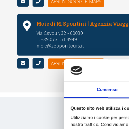
APRI IN GOOGLE MAPS
Moie di M. Spontini | Agenzia Viagg
Via Cavour, 32 - 60030
T. +39.0731.704949
moie@zepponitours.it
APRI IN GOOGLE MAPS
Consenso
Questo sito web utilizza i c
Utilizziamo i cookie per perso
nostro traffico. Condividiamo 