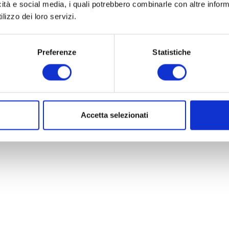
icità e social media, i quali potrebbero combinarle con altre inform
Compila il modulo per essere ricontattato
lizzo dei loro servizi.
I campi contrassegnati con * sono obbligatori
Preferenze
Statistiche
Accetta selezionati