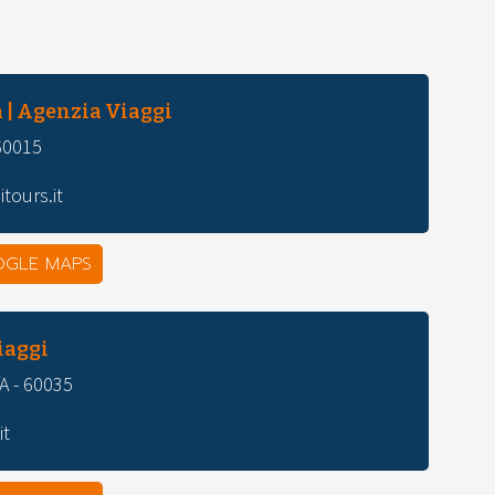
 | Agenzia Viaggi
 60015
tours.it
OGLE MAPS
iaggi
/A - 60035
it