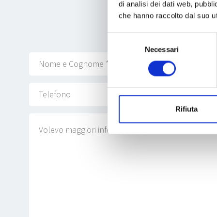
di analisi dei dati web, pubbl
che hanno raccolto dal suo uti
Selezione
Necessari
del
consenso
Rifiuta