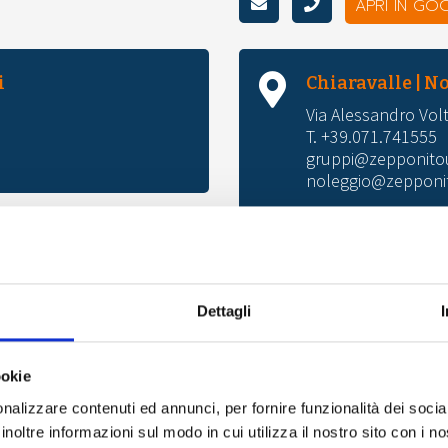
APRI IN GO
i
Chiaravalle | N
Via Alessandro Volt
T. +39.071.741555
gruppi@zepponitou
noleggio@zepponit
APRI
Dettagli
ookie
nalizzare contenuti ed annunci, per fornire funzionalità dei socia
Scrivici
inoltre informazioni sul modo in cui utilizza il nostro sito con i 