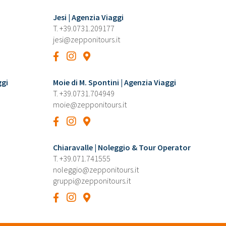
Jesi | Agenzia Viaggi
T.
+39.0731.209177
jesi@zepponitours.it
ggi
Moie di M. Spontini | Agenzia Viaggi
T.
+39.0731.704949
moie@zepponitours.it
Chiaravalle | Noleggio & Tour Operator
T.
+39.071.741555
noleggio@zepponitours.it
gruppi@zepponitours.it