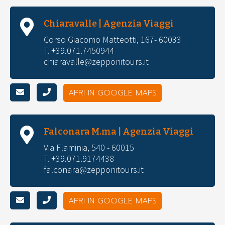
Chiaravalle | Agenzia Viaggi
Corso Giacomo Matteotti, 167- 60033
T. +39.071.7450944
chiaravalle@zepponitours.it
APRI IN GOOGLE MAPS
Falconara M.ma | Agenzia Viaggi
Via Flaminia, 540 - 60015
T. +39.071.9174438
falconara@zepponitours.it
APRI IN GOOGLE MAPS