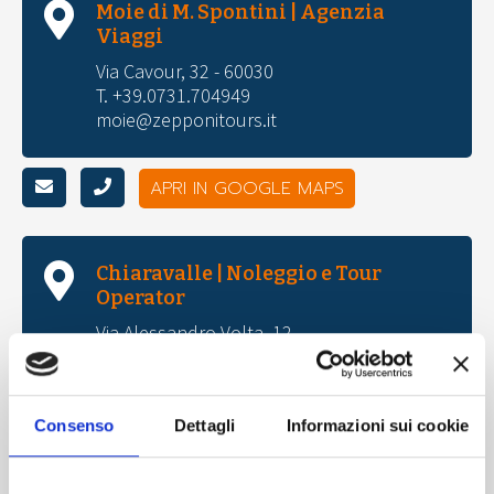
Moie di M. Spontini | Agenzia
Viaggi
Via Cavour, 32 - 60030
T. +39.0731.704949
moie@zepponitours.it
APRI IN GOOGLE MAPS
Chiaravalle | Noleggio e Tour
Operator
Via Alessandro Volta, 12
T. +39.071.741555
gruppi@zepponitours.it
noleggio@zepponitours.it
Consenso
Dettagli
Informazioni sui cookie
APRI IN GOOGLE MAPS