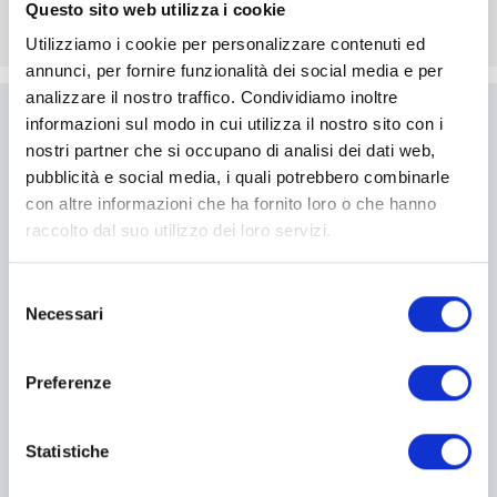
Questo sito web utilizza i cookie
Utilizziamo i cookie per personalizzare contenuti ed
annunci, per fornire funzionalità dei social media e per
analizzare il nostro traffico. Condividiamo inoltre
informazioni sul modo in cui utilizza il nostro sito con i
Scrivici
nostri partner che si occupano di analisi dei dati web,
pubblicità e social media, i quali potrebbero combinarle
Compila il modulo per essere
con altre informazioni che ha fornito loro o che hanno
ricontattato
raccolto dal suo utilizzo dei loro servizi.
Selezione
I campi contrassegnati con * sono obbligatori
Necessari
del
consenso
Preferenze
Statistiche