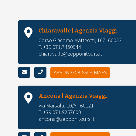
Chiaravalle | Agenzia Viaggi
Corso Giacomo Matteotti, 167- 60033
T. +39.071.7450944
chiaravalle@zepponitours.it
APRI IN GOOGLE MAPS
Ancona | Agenzia Viaggi
Via Marsala, 10/A - 60121
T. +39.071.9257600
ancona@zepponitours.it