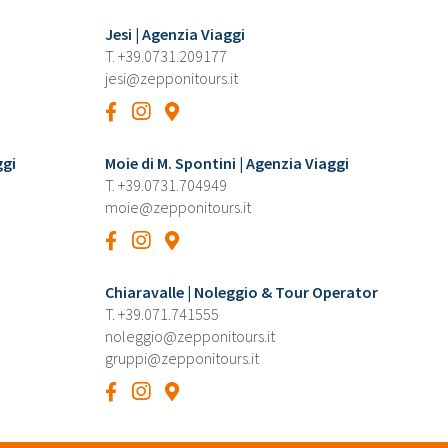
Jesi | Agenzia Viaggi
T.
+39.0731.209177
jesi@zepponitours.it
ggi
Moie di M. Spontini | Agenzia Viaggi
T.
+39.0731.704949
moie@zepponitours.it
Chiaravalle | Noleggio & Tour Operator
T.
+39.071.741555
noleggio@zepponitours.it
gruppi@zepponitours.it