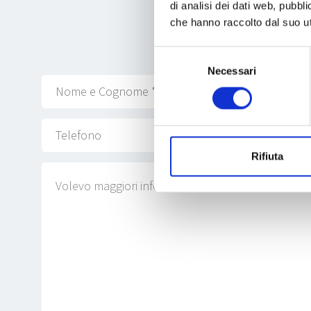
di analisi dei dati web, pubbl
che hanno raccolto dal suo uti
Selezione
Necessari
del
consenso
Rifiuta