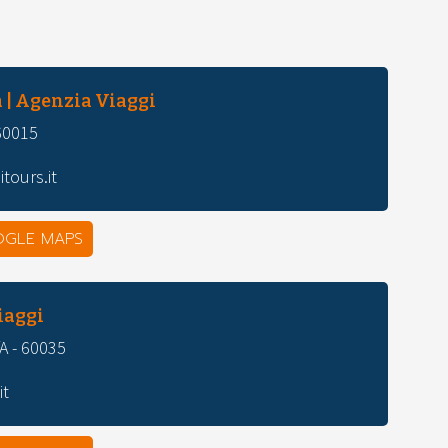
 | Agenzia Viaggi
 60015
tours.it
OGLE MAPS
iaggi
/A - 60035
it