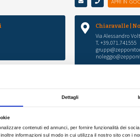
APRI IN GO
i
Chiaravalle | N
Via Alessandro Volt
T. +39.071.741555
gruppi@zepponitou
noleggio@zepponit
APRI
Dettagli
ookie
nalizzare contenuti ed annunci, per fornire funzionalità dei socia
Scrivici
inoltre informazioni sul modo in cui utilizza il nostro sito con i 