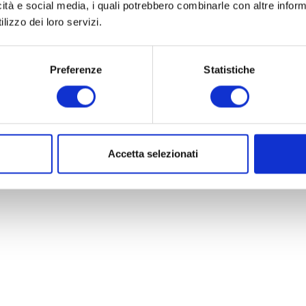
icità e social media, i quali potrebbero combinarle con altre inform
Compila il modulo per essere ricontattato
lizzo dei loro servizi.
I campi contrassegnati con * sono obbligatori
Preferenze
Statistiche
Accetta selezionati