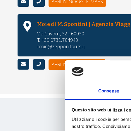
APRI IN GOOGLE MAPS
Moie di M. Spontini | Agenzia Viagg
Via Cavour, 32 - 60030
T. +39.0731.704949
moie@zepponitours.it
APRI IN GOOGLE MAPS
Consenso
Questo sito web utilizza i c
Utilizziamo i cookie per perso
nostro traffico. Condividiamo 