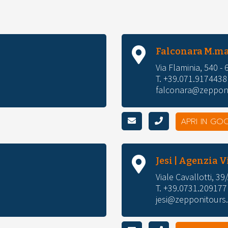
Falconara M.ma
Via Flaminia, 540 -
T. +39.071.9174438
falconara@zepponi
APRI IN GO
Jesi | Agenzia V
Viale Cavallotti, 39
T. +39.0731.209177
jesi@zepponitours.