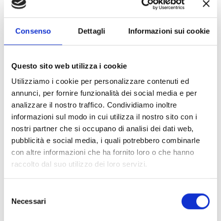
Crociere: le prime a ripartire!
Consenso
Dettagli
Informazioni sui cookie
Viaggiare: regole durante la pandemia
Questo sito web utilizza i cookie
Utilizziamo i cookie per personalizzare contenuti ed
annunci, per fornire funzionalità dei social media e per
Brexit: cosa cambia?
analizzare il nostro traffico. Condividiamo inoltre
informazioni sul modo in cui utilizza il nostro sito con i
nostri partner che si occupano di analisi dei dati web,
pubblicità e social media, i quali potrebbero combinarle
I nostri primi 40 anni
con altre informazioni che ha fornito loro o che hanno
raccolto dal suo utilizzo dei loro servizi.
Selezione
Necessari
Scegli Categoria
del
consenso