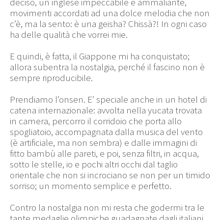
deciso, un inglese impeccabile e ammaliante,
movimenti accordati ad una dolce melodia che non
c’è, ma la sento: è una geisha? Chissà?! In ogni caso
ha delle qualità che vorrei mie.
E quindi, è fatta, il Giappone mi ha conquistato;
allora subentra la nostalgia, perché il fascino non è
sempre riproducibile.
Prendiamo l’onsen. E’ speciale anche in un hotel di
catena internazionale: avvolta nella yucata trovata
in camera, percorro il corridoio che porta allo
spogliatoio, accompagnata dalla musica del vento
(è artificiale, ma non sembra) e dalle immagini di
fitto bambù alle pareti, e poi, senza filtri, in acqua,
sotto le stelle, io e pochi altri occhi dal taglio
orientale che non si incrociano se non per un timido
sorriso; un momento semplice e perfetto.
Contro la nostalgia non mi resta che godermi tra le
tante medaglie olimpiche guadagnate dagli italiani,