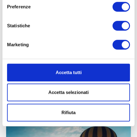
Preferenze
TUTTE LE NEWS
VIAGGI
Statistiche
CURIOSITÀ DAL MONDO
Marketing
COVID-19
INFO UTILI
Accetta tutti
EVENTI
Accetta selezionati
Viaggi di Gruppo
Rifiuta