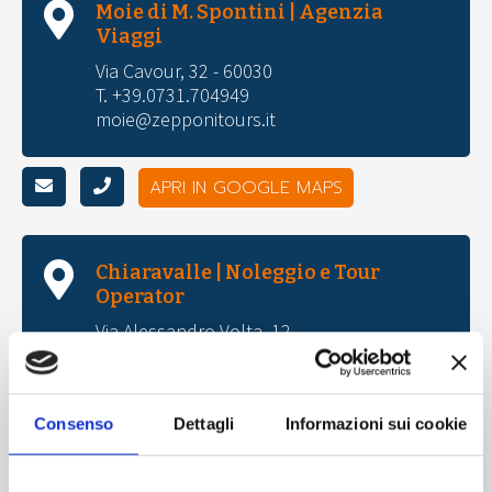
Moie di M. Spontini | Agenzia
Viaggi
Via Cavour, 32 - 60030
T. +39.0731.704949
moie@zepponitours.it
APRI IN GOOGLE MAPS
Chiaravalle | Noleggio e Tour
Operator
Via Alessandro Volta, 12
T. +39.071.741555
gruppi@zepponitours.it
noleggio@zepponitours.it
Consenso
Dettagli
Informazioni sui cookie
APRI IN GOOGLE MAPS