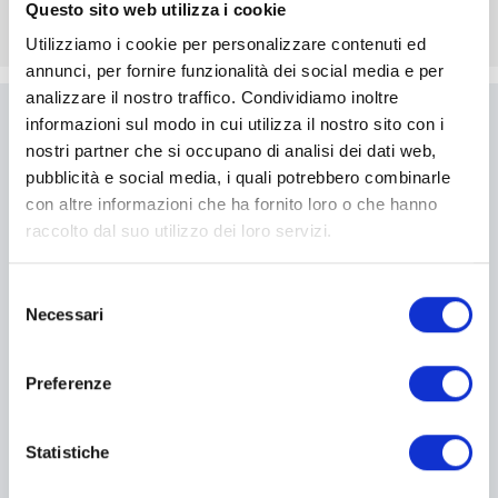
Questo sito web utilizza i cookie
Utilizziamo i cookie per personalizzare contenuti ed
annunci, per fornire funzionalità dei social media e per
analizzare il nostro traffico. Condividiamo inoltre
informazioni sul modo in cui utilizza il nostro sito con i
Scrivici
nostri partner che si occupano di analisi dei dati web,
pubblicità e social media, i quali potrebbero combinarle
Compila il modulo per essere
con altre informazioni che ha fornito loro o che hanno
ricontattato
raccolto dal suo utilizzo dei loro servizi.
Selezione
I campi contrassegnati con * sono obbligatori
Necessari
del
consenso
Preferenze
Statistiche