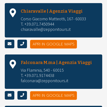
Chiaravalle | Agenzia Viaggi
Corso Giacomo Matteotti, 167- 60033
T. +39.071.7450944
chiaravalle@zepponitours.it
APRI IN GOOGLE MAPS
Falconara M.ma | Agenzia Viaggi
Via Flaminia, 540 - 60015
T. +39.071.9174438
falconara@zepponitours.it
APRI IN GOOGLE MAPS