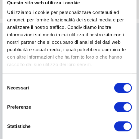
Questo sito web utilizza i cookie
Utilizziamo i cookie per personalizzare contenuti ed
annunci, per fornire funzionalità dei social media e per
analizzare il nostro traffico. Condividiamo inoltre
informazioni sul modo in cui utilizza il nostro sito con i
Scrivici
nostri partner che si occupano di analisi dei dati web,
pubblicità e social media, i quali potrebbero combinarle
Compila il modulo per essere
con altre informazioni che ha fornito loro o che hanno
ricontattato
raccolto dal suo utilizzo dei loro servizi.
Selezione
I campi contrassegnati con * sono obbligatori
Necessari
del
consenso
Preferenze
Statistiche