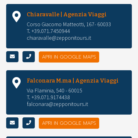
Chiaravalle | Agenzia Viaggi
Corso Giacomo Matteotti, 167- 60033
T. +39.071.7450944
chiaravalle@zepponitours.it
APRI IN GOOGLE MAPS
Falconara M.ma | Agenzia Viaggi
Via Flaminia, 540 - 60015
T. +39.071.9174438
falconara@zepponitours.it
APRI IN GOOGLE MAPS