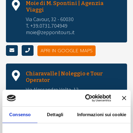
Moie di M. Spontini | Agenzia
Viaggi
Via Cavour, 32 - 60030
T. +39.0731.704949
moie@zepponitours.it
APRI IN GOOGLE MAPS
Chiaravalle | Noleggio e Tour
Operator
Via Alessandro Volta, 12
T. +39.071.741555
gruppi@zepponitours.it
noleggio@zepponitours.it
Consenso
Dettagli
Informazioni sui cookie
APRI IN GOOGLE MAPS