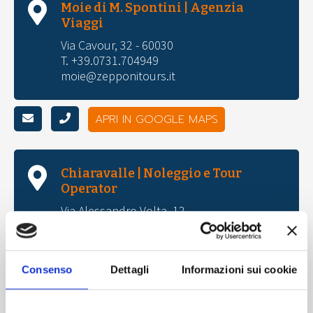
Moie di M. Spontini | Agenzia
Viaggi
Via Cavour, 32 - 60030
T. +39.0731.704949
moie@zepponitours.it
APRI IN GOOGLE MAPS
Chiaravalle | Noleggio e Tour
Operator
Via Alessandro Volta, 12
T. +39.071.741555
gruppi@zepponitours.it
noleggio@zepponitours.it
Consenso
Dettagli
Informazioni sui cookie
APRI IN GOOGLE MAPS