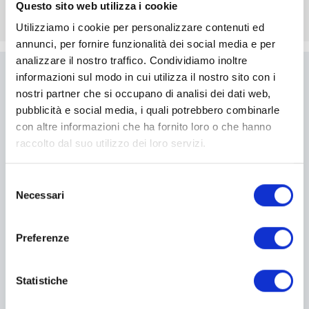
Questo sito web utilizza i cookie
Utilizziamo i cookie per personalizzare contenuti ed
annunci, per fornire funzionalità dei social media e per
analizzare il nostro traffico. Condividiamo inoltre
informazioni sul modo in cui utilizza il nostro sito con i
Scrivici
nostri partner che si occupano di analisi dei dati web,
pubblicità e social media, i quali potrebbero combinarle
Compila il modulo per essere
con altre informazioni che ha fornito loro o che hanno
ricontattato
raccolto dal suo utilizzo dei loro servizi.
Selezione
I campi contrassegnati con * sono obbligatori
Necessari
del
consenso
Preferenze
Statistiche