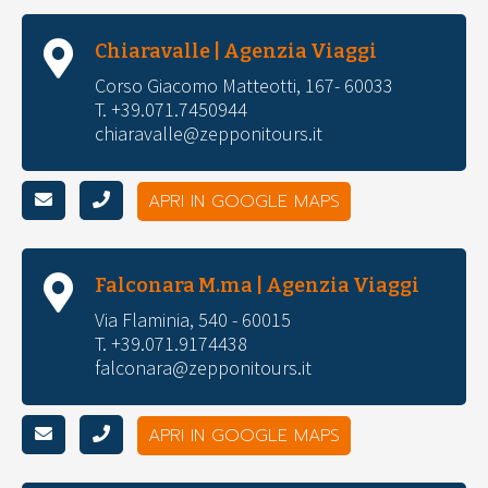
Chiaravalle | Agenzia Viaggi
Corso Giacomo Matteotti, 167- 60033
T. +39.071.7450944
chiaravalle@zepponitours.it
APRI IN GOOGLE MAPS
Falconara M.ma | Agenzia Viaggi
Via Flaminia, 540 - 60015
T. +39.071.9174438
falconara@zepponitours.it
APRI IN GOOGLE MAPS