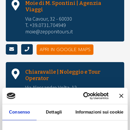
Moie di M. Spontini | Agenzia
Viaggi
Via Cavour, 32 - 60030
T. +39.0731.704949
moie@zepponitours.it
APRI IN GOOGLE MAPS
Chiaravalle | Noleggio e Tour
Operator
Via Alessandro Volta, 12
T. +39.071.741555
gruppi@zepponitours.it
noleggio@zepponitours.it
Consenso
Dettagli
Informazioni sui cookie
APRI IN GOOGLE MAPS