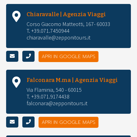
Chiaravalle | Agenzia Viaggi
Corso Giacomo Matteotti, 167- 60033
T. +39.071.7450944
chiaravalle@zepponitours.it
APRI IN GOOGLE MAPS
Falconara M.ma | Agenzia Viaggi
Via Flaminia, 540 - 60015
T. +39.071.9174438
falconara@zepponitours.it
APRI IN GOOGLE MAPS