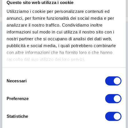
Questo sito web utilizza i cookie
Utilizziamo i cookie per personalizzare contenuti ed
annunci, per fornire funzionalità dei social media e per
analizzare il nostro traffico. Condividiamo inoltre
informazioni sul modo in cui utilizza il nostro sito con i
Scrivici
nostri partner che si occupano di analisi dei dati web,
pubblicità e social media, i quali potrebbero combinarle
Compila il modulo per essere
con altre informazioni che ha fornito loro o che hanno
ricontattato
raccolto dal suo utilizzo dei loro servizi.
Selezione
I campi contrassegnati con * sono obbligatori
Necessari
del
consenso
Preferenze
Statistiche